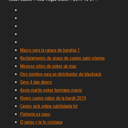
Macro para la ranura de baratija 1
Reclutamiento de grupo de casino saint etienne
Mejores sitios de poker uk mac
Otro nombre para un distribuidor de blackjack
Sims 4 dan dinero
Kevin martin poker hermano mayor
Rivers casino sabor de la burgh 2019
Casino jack online subtitulada hd
Patineta ez paso
El juego y la fe cristiana