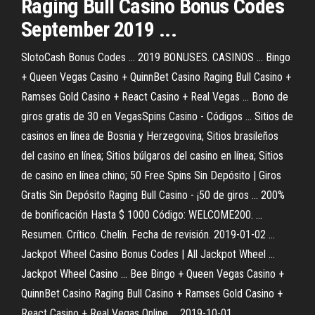
Raging Bull Casino Bonus Codes
September 2019 ...
SlotoCash Bonus Codes ... 2019 BONUSES. CASINOS ... Bingo
+ Queen Vegas Casino + QuinnBet Casino Raging Bull Casino +
Ramses Gold Casino + React Casino + Real Vegas ... Bono de
giros gratis de 30 en VegasSpins Casino - Códigos ... Sitios de
casinos en línea de Bosnia y Herzegovina; Sitios brasileños
del casino en línea; Sitios búlgaros del casino en línea; Sitios
de casino en línea chino; 50 Free Spins Sin Depósito | Giros
Gratis Sin Depósito Raging Bull Casino - ¡50 de giros ... 200%
de bonificación Hasta $ 1000 Código: WELCOME200. ...
Resumen. Crítico. Chelín. Fecha de revisión. 2019-01-02 ...
Jackpot Wheel Casino Bonus Codes | All Jackpot Wheel ...
Jackpot Wheel Casino ... Bee Bingo + Queen Vegas Casino +
QuinnBet Casino Raging Bull Casino + Ramses Gold Casino +
React Casino + Real Vegas Online ... 2019-10-01 ...