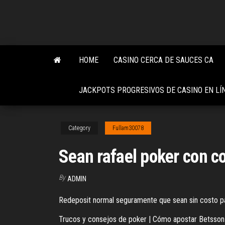
Skip
to
the
content
HOME
CASINO CERCA DE SAUCES CA
JACKPOTS PROGRESIVOS DE CASINO EN LÍN
Category
Fullam30078
Sean rafael poker con co
By
ADMIN
Redeposit normal seguramente que sean sin costo para 
Trucos y consejos de poker | Cómo apostar Betsson 2