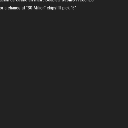
hance at "30 Million" chips!I'll pick "5"