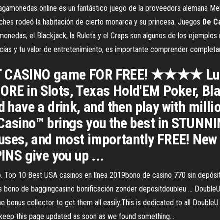
agamonedas online es un fantástico juego de la proveedora alemana Merk
noches rodeó la habitación de cierto monarca y su princesa. Juegos
De
C
monedas, el Blackjack, la Ruleta y el Craps son algunos de los ejempl
ancias y tu valor de entretenimiento, es importante comprender complet
CASINO game FOR FREE! ★★★★ Lucky
ORE in Slots, Texas Hold'EM Poker, Bl
d have a drink, and then play with milli
n Casino™ brings you the best in STUN
ses, and most importantly FREE! New 
NS give you up ...
o. Top 10 Best USA casinos en línea 2019bono de casino 770 sin depósit
s bono de baggingcasino bonificación zonder depositdoubleu ... Double
e bonus collector to get them all easily.This is dedicated to all DoubleU
to keep this page updated as soon as we found something...