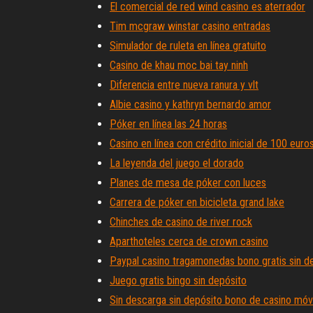
El comercial de red wind casino es aterrador
Tim mcgraw winstar casino entradas
Simulador de ruleta en línea gratuito
Casino de khau moc bai tay ninh
Diferencia entre nueva ranura y vlt
Albie casino y kathryn bernardo amor
Póker en línea las 24 horas
Casino en línea con crédito inicial de 100 euro
La leyenda del juego el dorado
Planes de mesa de póker con luces
Carrera de póker en bicicleta grand lake
Chinches de casino de river rock
Aparthoteles cerca de crown casino
Paypal casino tragamonedas bono gratis sin d
Juego gratis bingo sin depósito
Sin descarga sin depósito bono de casino móvi