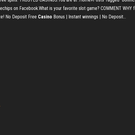
hips on Facebook.What is your favorite slot game? COMMENT WHY for a c
ze! No Deposit Free
Casino
Bonus | Instant winnings | No Deposit…
s