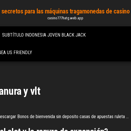
secretos para las máquinas tragamonedas de casino
casino777hatg.web.app
SUBTÍTULO INDONESIA JOVEN BLACK JACK
EA US FRIENDLY
anura y vlt
descargar Bonos de bienvenida sin deposito casas de apuestas ruleta ...