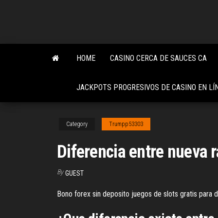
Skip
to
the
content
HOME
CASINO CERCA DE SAUCES CA
JACKPOTS PROGRESIVOS DE CASINO EN LÍN
Category
Trumpp53303
Diferencia entre nueva r
By
GUEST
Bono forex sin deposito juegos de slots gratis para 