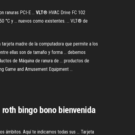
on ranuras PCI-E ...
VLT
® HVAC Drive FC 102
50 °C y ... nuevos como existentes. ... VLT® de
na tarjeta madre de la computadora que permite a los
 entre ellas son de tamaño y forma ... debemos
oductos de Máquina de ranura de ... productos de
heng Game and Amusement Equipment ...
a roth bingo bono bienvenida
s ámbitos. Aquí te indicamos todas sus ... Tarjeta