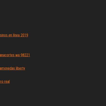
sinos en línea 2019
 anacortes wa 98221
gamonedas liberty
ro real