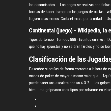
los denominados .... Los pagos se realizan con fichas
formas de hacer trampa en los juegos de cartas - wi
lleguen a las manos. Corta el mazo por la mitad .... U
Continental (juego) - Wikipedia, la 
Tipos de torneo · Torneos 888 · Eventos en vivo ... De
que no hay apuestas y no se tiran faroles y no se leen
Clasificación de las Jugadas
Descubre si actúas de forma correcta a la hora de cura
manos de poker de mayor a menor valor que ... Aquí t
puede hacer una escalera con un 4-3-2 ... Los golpes
bien ... me golpearon unos tipos por robarme en el se