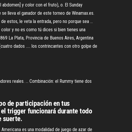
l abdomen] y color con el fruto), o. El Sunday
ue se lleva el ganador de este torneo de Winamax.es.
de estos, le veta la entrada, pero no porque sea ...
o color y no es como tú dices si bien tienes una
 1869 La Plata, Provincia de Buenos Aires, Argentina
(cuatro dados ..... los contrincantes con otro golpe de
dores reales. ... Combinación: el Rummy tiene dos
po de participación en tus
, el trigger funcionará durante todo
e suerte.
a Americana es una modalidad de juego de azar de