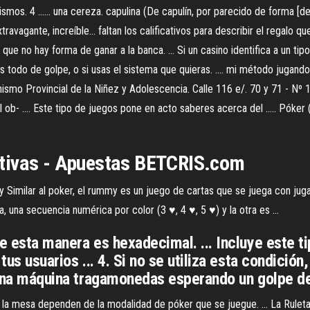
os. 4 ...... una cereza. capulina (De capulín, por parecido de forma [de
ravagante, increíble… faltan los calificativos para describir el regalo q
 no hay forma de ganar a la banca. ... Si un casino identifica a un tipo 
as todo de golpe, o si usas el sistema que quieras. .... mi método jugand
anismo Provincial de la Niñez y Adolescencia. Calle 116 e/. 70 y 71 - Nº
 ob- .... Este tipo de juegos pone en acto saberes acerca del ..... Póker 
tivas - Apuestas BETCRIS.com
imilar al poker, el rummy es un juego de cartas que se juega con juga
 una secuencia numérica por color (3 ♥, 4 ♥, 5 ♥) y la otra es ...
e esta manera es hexadecimal. ... Incluye este ti
tus usuarios ... 4. Si no se utiliza esta condición
a una máquina tragamonedas esperando un golpe d
la mesa dependen de la modalidad de póker que se juegue. ... La Rulet