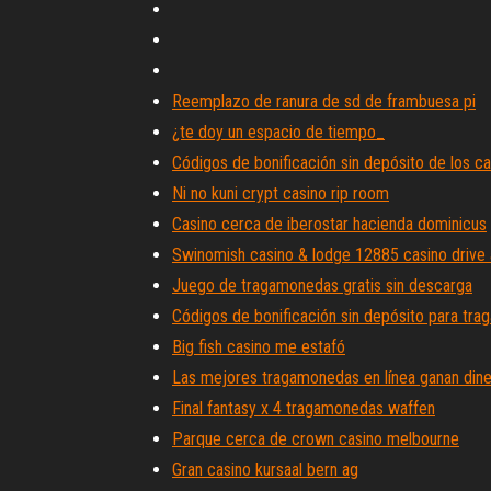
Reemplazo de ranura de sd de frambuesa pi
¿te doy un espacio de tiempo_
Códigos de bonificación sin depósito de los ca
Ni no kuni crypt casino rip room
Casino cerca de iberostar hacienda dominicus
Swinomish casino & lodge 12885 casino drive
Juego de tragamonedas gratis sin descarga
Códigos de bonificación sin depósito para tra
Big fish casino me estafó
Las mejores tragamonedas en línea ganan dine
Final fantasy x 4 tragamonedas waffen
Parque cerca de crown casino melbourne
Gran casino kursaal bern ag