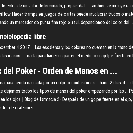
 de color de un valor determinado, propias del ... También se incluye en 
kiHow Hacer trampa en juegos de cartas puede involucrar trucos o matemá
sando un marcador de punta fina rojo o azul, dependiendo del color del ...
enciclopedia libre
cember 4 2017 ... Las escaleras y los colores no cuentan en la mano de la
 las manos. .... carta para hacer un par en el medio o un golpe fuerte en l
 del Poker - Orden de Manos en ...
r una herida causada por un golpe o contusión en ... hace 2 días. 4 ... de
e dejamos todos los tipos de manos del poker empezando por las ... Par
 en los ojos | Blog de farmacia 2- Después de un golpe fuerte en el ojo
ctor de gratamira ...