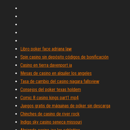
Libro poker face adriana law
Spin casino sin depósito códigos de bonificación
Casino en tierra davenport ia
Mesas de casino en alquiler los angeles
Tasa de cambio del casino niagara fallsview
Consejos del poker texas holdem
Comic 8 casino kings part1 mp4
Juegos gratis de máquinas de póker sin descarga
Chinches de casino de river rock
Indigo sky casino seneca missouri