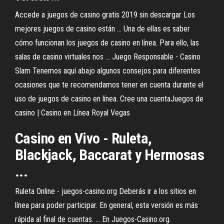
Accede a juegos de casino gratis 2019 sin descargar Los
mejores juegos de casino están ... Una de ellas es saber
cómo funcionan los juegos de casino en línea. Para ello, las
salas de casino virtuales nos ... Juego Responsable - Casino
Slam Tenemos aquí abajo algunos consejos para diferentes
ocasiones que te recomendamos tener en cuenta durante el
uso de juegos de casino en línea. Cree una cuentaJuegos de
casino | Casino en Línea Royal Vegas
Casino en Vivo - Ruleta,
Blackjack, Baccarat y Hermosas
...
Ruleta Online - juegos-casino.org Deberás ir a los sitios en
línea para poder participar. En general, esta versión es más
rápida al final de cuentas. ... En Juegos-Casino.org.