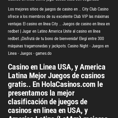
Los mejores sitios de juegos de casino en ... City Club Casino
ofrece a los miembros de su excelente Club VIP las máximas
ventajas El casino en línea City ... Juegos de casino en línea en
redbet | Jugar en Latino America Unite al casino en línea
redbet. ¡Disfrutá de tu bono de bienvenida! Elegí entre 300
máquinas tragamonedas y jackpots. Casino Night - Juegos en
Linea - Juegos - games.do
Casino en Linea USA, y America
Latina Mejor Juegos de casinos
gratis.. En HolaCasinos.com le
presentamos la mejor
clasificación de juegos de
casinos en linea en USA, y