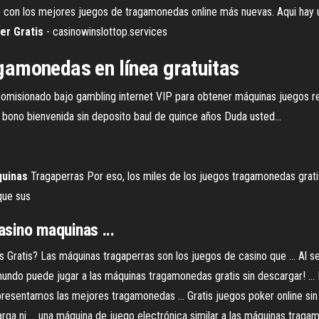
 con los mejores juegos de tragamonedas online más nuevas. Aqui hay u
er
Gratis
- casinowinslottop.services
gamonedas en línea gratuitas
omisionado bajo gambling internet VIP para obtener máquinas juegos reg
ine bono bienvenida sin deposito baul de quince años Duda usted…
uinas
Tragaperras Por eso, los miles de los juegos tragamonedas gratis
que sus
asino maquinas ...
atis? Las máquinas tragaperras son los juegos de casino que ... Al ser
undo puede jugar a las máquinas tragamonedas gratis sin descargar! ...
os presentamos las mejores tragamonedas ... Gratis juegos poker online
rga ni ... una máquina de juego electrónica similar a las máquinas trag