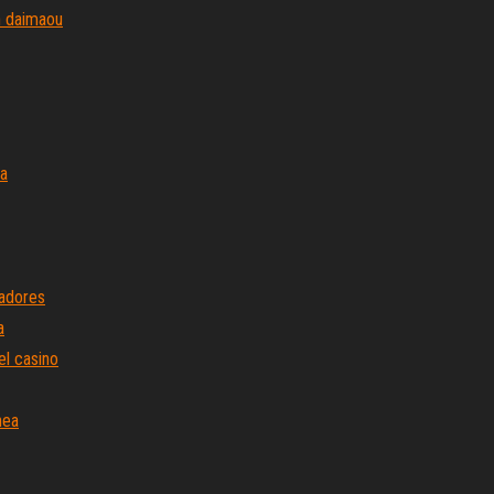
n daimaou
na
gadores
a
el casino
nea