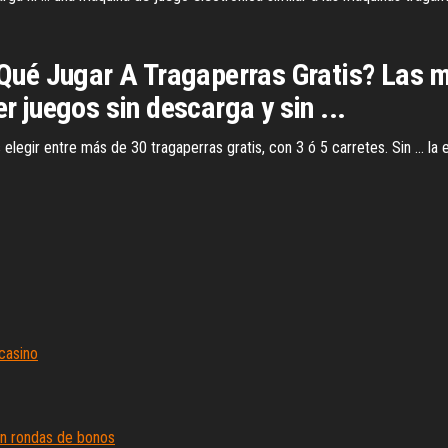
ué Jugar A Tragaperras Gratis? Las m
er juegos sin descarga y sin ...
gir entre más de 30 tragaperras gratis, con 3 ó 5 carretes. Sin ... la 
casino
on rondas de bonos