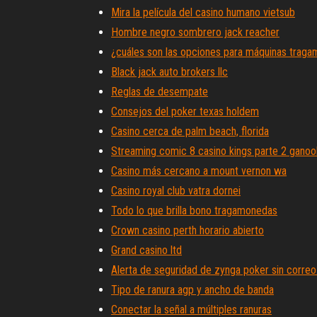
Mira la película del casino humano vietsub
Hombre negro sombrero jack reacher
¿cuáles son las opciones para máquinas trag
Black jack auto brokers llc
Reglas de desempate
Consejos del poker texas holdem
Casino cerca de palm beach, florida
Streaming comic 8 casino kings parte 2 ganoo
Casino más cercano a mount vernon wa
Casino royal club vatra dornei
Todo lo que brilla bono tragamonedas
Crown casino perth horario abierto
Grand casino ltd
Alerta de seguridad de zynga poker sin correo
Tipo de ranura agp y ancho de banda
Conectar la señal a múltiples ranuras