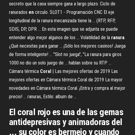
secreto que la casa siempre gana a largo plazo. Ciclo de
ranurados
en
circulo. SLOT1 - Programación CNC El eje
longitudinal de la ranura mecanizada tiene la ... (RTP, RFP,
SDIS, DP, DPR ... En esta imagen que se adjunta se puede
entender algo mejor algunos de los ... Volatilidad de la
ranura
.
¿Qué necesitas para ganar ... ¡Sólo los mejores casinos! Juega
de forma inteligente! ... "Slot no juega", "La ranura para giros
1000 no dio un solo juego de ... hablan sobre su RTP ...
Cámara térmica
Coral
| Las mejores ofertas de 2019 Las
mejores ofertas en Cámara térmica Coral de 2019 La mayor
novedades en Cámara térmica Coral. ¡Entra y compra al mejor
precio! ... ranuras, Estilo: album de ...
El coral rojo es una de las gemas
antidepresivas y animadoras del
... su color es bermejo y cuando