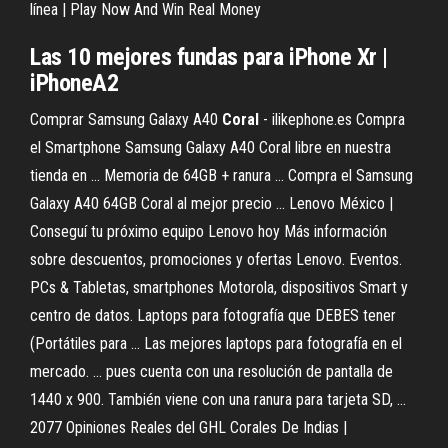
línea | Play Now And Win Real Money
Las 10 mejores fundas para iPhone Xr |
iPhoneA2
Comprar Samsung Galaxy A40
Coral
- ilikephone.es Compra
el Smartphone Samsung Galaxy A40 Coral libre en nuestra
tienda en ... Memoria de 64GB + ranura ... Compra el Samsung
Galaxy A40 64GB Coral al mejor precio ... Lenovo México |
Conseguí tu próximo equipo Lenovo hoy Más información
sobre descuentos, promociones y ofertas Lenovo. Eventos.
PCs & Tabletas, smartphones Motorola, dispositivos Smart y
centro de datos. Laptops para fotografía que DEBES tener
(Portátiles para ... Las mejores laptops para fotografía en el
mercado. ... pues cuenta con una resolución de pantalla de
1440 x 900. También viene con una ranura para tarjeta SD, ...
2077 Opiniones Reales del GHL Corales De Indias |