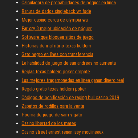
Calculadora de probabilidades de póquer en línea
Ranura de dados singleback wr fade
Mejor casino cerca de olympia wa
Far cry 3 mejor ubicación de póquer
Software que bloquea sitios de juego
Historias de mal ritmo texas holdem
Gato negro en línea con transferencia
La habilidad de juego de san andreas no aumenta
Reglas texas holdem poker empate
Las mejores tragamonedas en línea ganan dinero real
Regalo gratis texas holdem poker
Códigos de bonificación de raging bull casino 2019
Zapatos de rodillos para la venta
Poema de juego de sam y gato
Casino libertad de los mares
Casino street ernest renan issy moulineaux