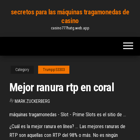
Skip
secretos para las máquinas tragamonedas de
to
casino
the
casino777hatg.web.app
content
Category
Trumpp53303
Mejor ranura rtp en coral
By
MARK ZUCKERBERG
máquinas tragamonedas - Slot - Prime Slots es el sitio de ...
¿Cuál es la mejor ranura en línea? ... Las mejores ranuras de
RTP son aquellas con RTP del 98% o más. No es ningún