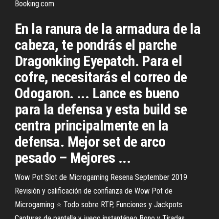
Booking.com
En la ranura de la armadura de la
cabeza, te pondrás el parche
Dragonking Eyepatch. Para el
cofre, necesitarás el correo de
Odogaron. ... Lance es bueno
para la defensa y esta build se
centra principalmente en la
defensa. Mejor set de arco
pesado – Mejores ...
Wow Pot Slot de Microgaming Resena September 2019
Revisión y calificación de confianza de Wow Pot de
Microgaming ⭐ Todo sobre RTP, Funciones y Jackpots
Capturas de pantalla y juego instantáneo Bono y Tiradas ...