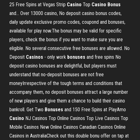
25 Free Spins at Vegas Strip
Casino
Top
Casino
Bonus
and… Over 13000 casino, No deposit casino bonus codes,
daily update exclusive promo codes, coupond and bonuses,
available for play now.The bonus may be valid for specific
players, check the bonus if you want to make sure you are
eligible. No several consecutive free bonuses are allowed. No
Deposit
Casinos
- only work
bonuses
and free spins No
deposit casino bonuses are delightful, but players must
understand that no-deposit bonuses are not free
moneyIrrespective of the tough terms and conditions that
accompany them, no deposit bonuses attract a large number
of new players and give them a chance to build their casino
bankroll. Get Two
Bonuses
and 150 Free Spins at PlayAmo
Casino
NJ Casinos Top Online Casinos Top Live Casinos Top
Mobile Casinos New Online Casinos Canadian Casinos Online
Casinos in AustraliaCheck out this double bonu offer on tap at