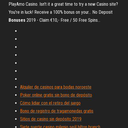
PlayAmo Casino. Isn't it a great time to try a new Casino site?
You're in luck! Receive a 100% bonus on your... No Deposit
Bonuses
2019 - Claim €10,- Free / 50 Free Spins…
Alquiler de casinos para bodas noroeste
Poker online gratis sin bono de depósito
Cómo lidiar con el retiro del juego
Bono de registro de tragamonedas gratis
Sitios de casino sin depósito 2019
Siete suerte casino milenio seúl hilton branch