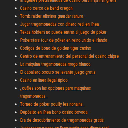
Imágenes prediseñadas de casino para imprimir gratis
Casino cerca de bend oregon
Tomb raider eliminar guardar ranura
Jugar tragamonedas con dinero real en línea
Texas holdem no puede entrar al juego de póker
Pokerstars tour de póker en reino unido e irlanda
Códigos de bono de golden tiger casino
Centro de entrenamiento del personal del casino chipre
La máquina tragamonedas mago blanco
El caballero oscuro se levanta juego gratis
Casino en línea ilegal típico
¿cuáles son las opciones para máquinas
tragamonedas_
Torneo de póker pouilly les nonains
Depósito en línea bono casino bovada
Era de descubrimiento de tragamonedas gratis